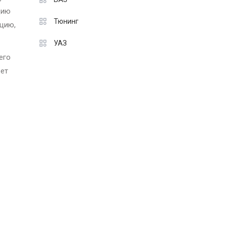
цию
Тюнинг
ацию,
УАЗ
его
еет