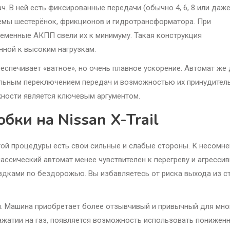
. В ней есть фиксированные передачи (обычно 4, 6, 8 или даж
мы шестерёнок, фрикционов и гидротрансформатора. При
ременные АКПП свели их к минимуму. Такая конструкция
нной к высоким нагрузкам.
еспечивает «ватное», но очень плавное ускорение. Автомат же 
ельным переключением передач и возможностью их принудител
жности является ключевым аргументом.
ки на Nissan X-Trail
этой процедуры есть свои сильные и слабые стороны. К несомн
сический автомат менее чувствителен к перегреву и агресси
ездками по бездорожью. Вы избавляетесь от риска выхода из с
я. Машина приобретает более отзывчивый и привычный для мно
нажатии на газ, появляется возможность использовать понижен