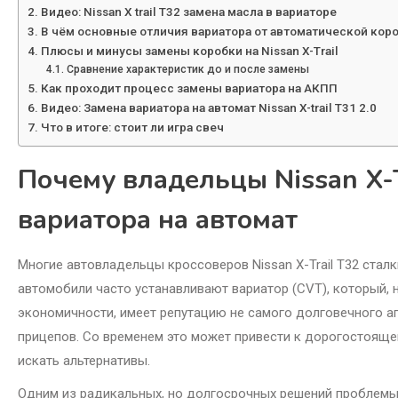
Видео: Nissan X trail T32 замена масла в вариаторе
В чём основные отличия вариатора от автоматической кор
Плюсы и минусы замены коробки на Nissan X-Trail
Сравнение характеристик до и после замены
Как проходит процесс замены вариатора на АКПП
Видео: Замена вариатора на автомат Nissan X-trail T31 2.0
Что в итоге: стоит ли игра свеч
Почему владельцы Nissan X-T
вариатора на автомат
Многие автовладельцы кроссоверов Nissan X-Trail T32 стал
автомобили часто устанавливают вариатор (CVT), который, 
экономичности, имеет репутацию не самого долговечного аг
прицепов. Со временем это может привести к дорогостояще
искать альтернативы.
Одним из радикальных, но долгосрочных решений проблемы