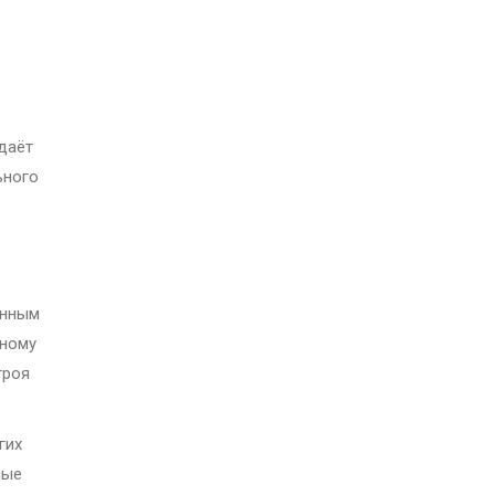
е
даёт
ьного
енным
вному
троя
гих
ные