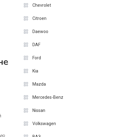
Chevrolet
Citroen
Daewoo
DAF
Ford
не
Kia
Mazda
Mercedes-Benz
Nissan
й
Volkswagen
кую
ВАЗ