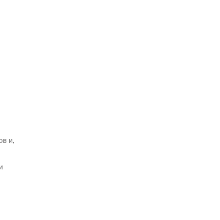
в и,
и