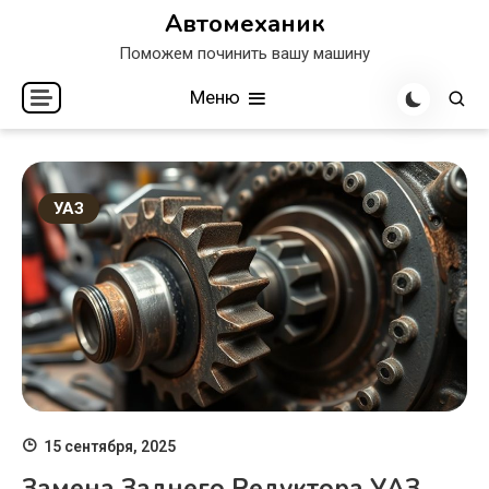
Перейти
Автомеханик
к
Поможем починить вашу машину
содержимому
Меню
УАЗ
15 сентября, 2025
Замена Заднего Редуктора УАЗ