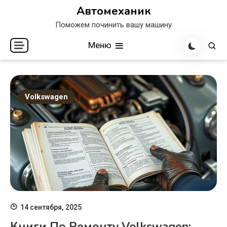
Перейти
Автомеханик
к
Поможем починить вашу машину
содержимому
Меню
Volkswagen
14 сентября, 2025
Книги По Ремонту Volkswagen: