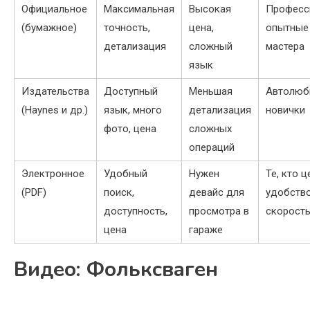
Официальное
Максимальная
Высокая
Професс
(бумажное)
точность,
цена,
опытные
детализация
сложный
мастера
язык
Издательства
Доступный
Меньшая
Автолюби
(Haynes и др.)
язык, много
детализация
новички
фото, цена
сложных
операций
Электронное
Удобный
Нужен
Те, кто ц
(PDF)
поиск,
девайс для
удобство
доступность,
просмотра в
скорост
цена
гараже
Видео: Фольксваген