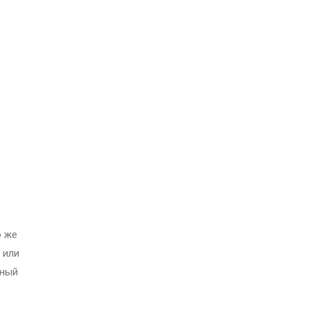
о же
 или
ьный