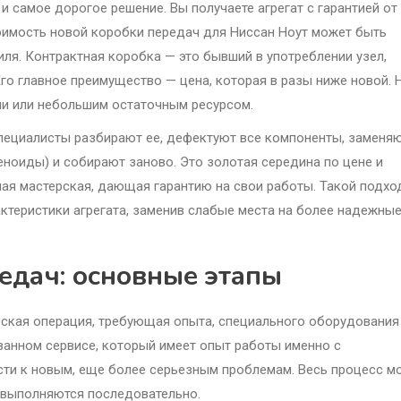
 самое дорогое решение. Вы получаете агрегат с гарантией от
оимость новой коробки передач для Ниссан Ноут может быть
я. Контрактная коробка — это бывший в употреблении узел,
Его главное преимущество — цена, которая в разы ниже новой. 
ами или небольшим остаточным ресурсом.
Специалисты разбирают ее, дефектуют все компоненты, заменя
ноиды) и собирают заново. Это золотая середина по цене и
ая мастерская, дающая гарантию на свои работы. Такой подхо
актеристики агрегата, заменив слабые места на более надежны
едач: основные этапы
ская операция, требующая опыта, специального оборудования
ванном сервисе, который имеет опыт работы именно с
сти к новым, еще более серьезным проблемам. Весь процесс м
 выполняются последовательно.