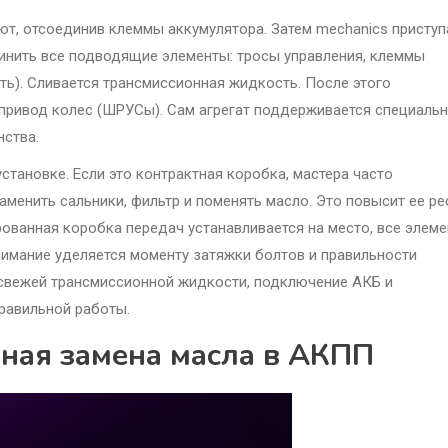
т, отсоединив клеммы аккумулятора. Затем mechanics присту
инить все подводящие элементы: тросы управления, клеммы
ть). Сливается трансмиссионная жидкость. После этого
 привод колес (ШРУСы). Сам агрегат поддерживается специаль
нства.
становке. Если это контрактная коробка, мастера часто
менить сальники, фильтр и поменять масло. Это повысит ее ре
ованная коробка передач устанавливается на место, все элем
имание уделяется моменту затяжки болтов и правильности
свежей трансмиссионной жидкости, подключение АКБ и
правильной работы.
ичная замена масла в АКПП