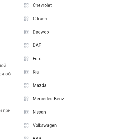
Chevrolet
Citroen
Daewoo
DAF
Ford
ной
Kia
ся об
Mazda
Mercedes-Benz
й при
Nissan
Volkswagen
ВАЗ