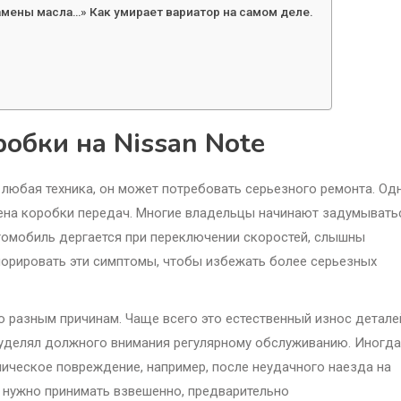
мены масла…» Как умирает вариатор на самом деле.
робки на Nissan Note
и любая техника, он может потребовать серьезного ремонта. Од
ена коробки передач. Многие владельцы начинают задумывать
втомобиль дергается при переключении скоростей, слышны
норировать эти симптомы, чтобы избежать более серьезных
о разным причинам. Чаще всего это естественный износ детале
уделял должного внимания регулярному обслуживанию. Иногда
ническое повреждение, например, после неудачного наезда на
е нужно принимать взвешенно, предварительно