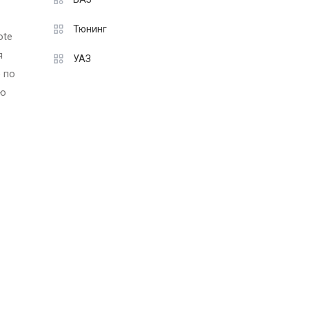
Тюнинг
ote
я
УАЗ
 по
ую