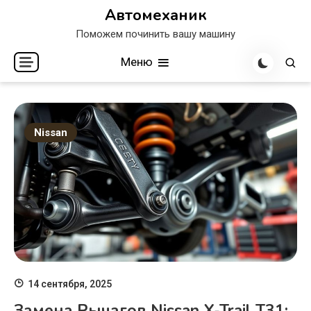
Перейти
Автомеханик
к
Поможем починить вашу машину
содержимому
Меню
Nissan
14 сентября, 2025
Замена Рычагов Nissan X-Trail T31: