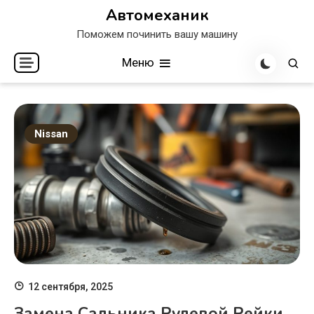
Перейти
Автомеханик
к
Поможем починить вашу машину
содержимому
Меню
Nissan
12 сентября, 2025
Замена Сальника Рулевой Рейки