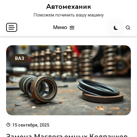
Перейти
Автомеханик
к
Поможем починить вашу машину
содержимому
Меню
ВАЗ
15 сентября, 2025
Замена Маслосъемных Колпачков