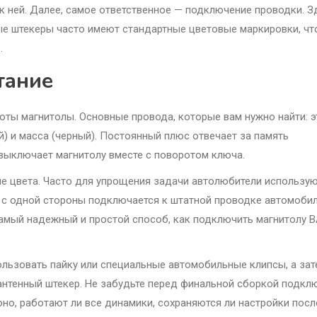
 к ней. Далее, самое ответственное — подключение проводки. З
ые штекеры часто имеют стандартные цветовые маркировки, чт
.
тание
ты магнитолы. Основные провода, которые вам нужно найти: э
) и масса (черный). Постоянный плюс отвечает за память
и выключает магнитолу вместе с поворотом ключа.
ие цвета. Часто для упрощения задачи автолюбители использу
 с одной стороны подключается к штатной проводке автомобил
самый надежный и простой способ, как подключить магнитолу 
ользовать пайку или специальные автомобильные клипсы, а зат
антенный штекер. Не забудьте перед финальной сборкой подкл
оно, работают ли все динамики, сохраняются ли настройки посл