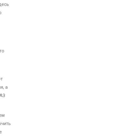
десь
о
то
ют
я, а
ВАЗ
ем
ючить
е