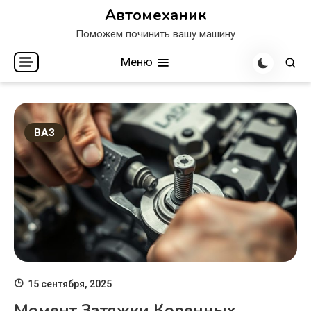
Перейти
Автомеханик
к
Поможем починить вашу машину
содержимому
Меню
ВАЗ
15 сентября, 2025
Момент Затяжки Коренных