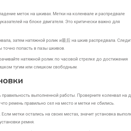
адение меток на шкивах. Метки на коленвале и распредвале
азателей на блоке двигателя. Это критически важно для
нвала, затем натяжной ролик и最后 на шкив распредвала. Следит
ы точно попасть в пазы шкивов.
орачивайте натяжной ролик по часовой стрелке до достижения
лишком тугим или слишком свободным.
новки
ь правильность выполненной работы. Проверните коленвал на 
то ремень правильно сел на место и метки не сбились.
 Если метки остались на своих местах, значит установка выпол
установки ремня.