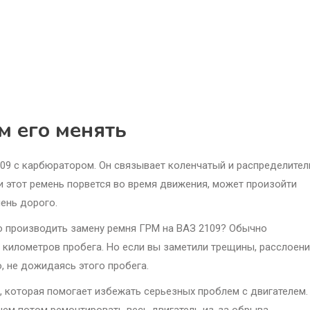
м его менять
109 с карбюратором. Он связывает коленчатый и распределите
и этот ремень порвется во время движения, может произойти
ень дорого.
о производить замену ремня ГРМ на ВАЗ 2109? Обычно
 километров пробега. Но если вы заметили трещины, расслоени
, не дожидаясь этого пробега.
, которая помогает избежать серьезных проблем с двигателем.
 чем потом ремонтировать весь двигатель из-за обрыва.