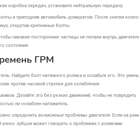
ская коробка передач, установите нейтральную передачу.
болты и приподняв автомобиль домкратом. После снятия колес
жух, открутив крепежные болты.
 чтобы никакие посторонние частицы не попали внутрь двигател
го состояние.
 ремень ГРМ
тель. Найдите болт натяжного ролика и ослабьте его. Это умен
ролик против часовой стрелки для ослабления.
кивов. Делайте это без резких движений, чтобы не повредить
ностью ли ослаблен натяжитель.
можно определить возможные проблемы двигателя. Если на рем
й износ зубцов может говорить о проблемах с роликами.