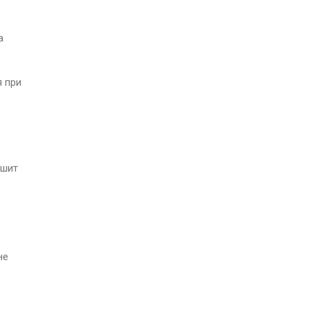
а
я при
ьшит
не