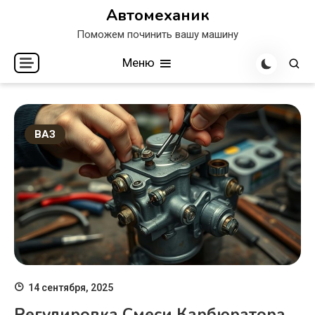
Перейти
Автомеханик
к
Поможем починить вашу машину
содержимому
Меню
ВАЗ
14 сентября, 2025
Регулировка Смеси Карбюратора