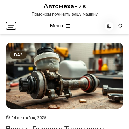
Перейти
Автомеханик
к
Поможем починить вашу машину
содержимому
Меню
ВАЗ
14 сентября, 2025
Ремонт Главного Тормозного