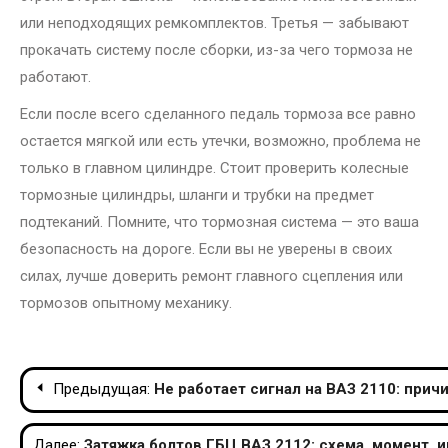
или неподходящих ремкомплектов. Третья — забывают
прокачать систему после сборки, из-за чего тормоза не
работают.
Если после всего сделанного педаль тормоза все равно
остается мягкой или есть утечки, возможно, проблема не
только в главном цилиндре. Стоит проверить колесные
тормозные цилиндры, шланги и трубки на предмет
подтеканий. Помните, что тормозная система — это ваша
безопасность на дороге. Если вы не уверены в своих
силах, лучше доверить ремонт главного сцепления или
тормозов опытному механику.
Навигация
Предыдущая:
Не работает сигнал на ВАЗ 2110: прич
по
Далее:
Затяжка болтов ГБЦ ВАЗ 2112: схема, момент, 