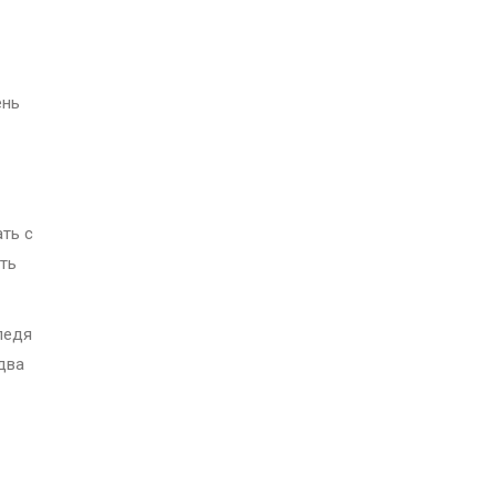
ень
ть с
ть
ледя
два