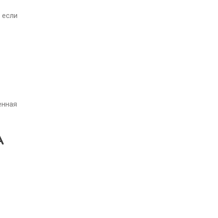
 если
енная
А