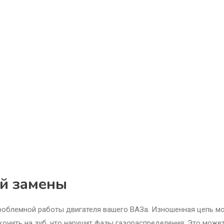
й замены
проблемной работы двигателя вашего ВАЗа. Изношенная цепь м
скочить на зуб, что нарушит фазы газораспределения. Это може