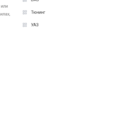
 или
Тюнинг
илах,
УАЗ