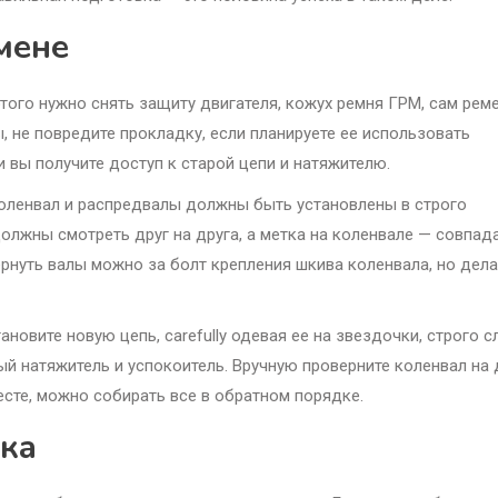
мене
ого нужно снять защиту двигателя, кожух ремня ГРМ, сам рем
ы, не повредите прокладку, если планируете ее использовать
и вы получите доступ к старой цепи и натяжителю.
ленвал и распредвалы должны быть установлены в строго
лжны смотреть друг на друга, а метка на коленвале — совпада
ернуть валы можно за болт крепления шкива коленвала, но дела
новите новую цепь, carefully одевая ее на звездочки, строго с
вый натяжитель и успокоитель. Вручную проверните коленвал на 
есте, можно собирать все в обратном порядке.
ка