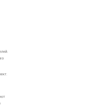
елей.
Без
ект.
уют
е