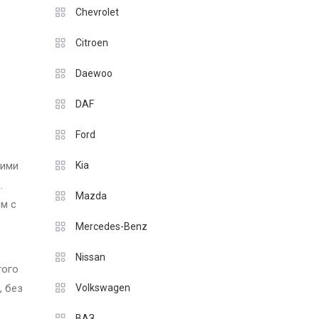
Chevrolet
Citroen
Daewoo
DAF
Ford
оими
Kia
.
Mazda
ем с
Mercedes-Benz
Nissan
того
, без
Volkswagen
ВАЗ