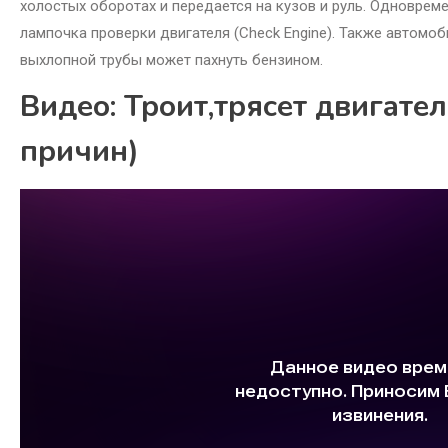
холостых оборотах и передается на кузов и руль. Одновреме
лампочка проверки двигателя (Check Engine). Также автомоб
выхлопной трубы может пахнуть бензином.
Видео: Троит,трясет двигате
причин)