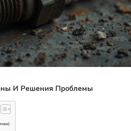
чины И Решения Проблемы
ичин)