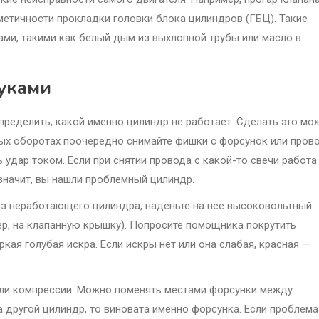
метичности прокладки головки блока цилиндров (ГБЦ). Такие
и, такими как белый дым из выхлопной трубы или масло в
уками
пределить, какой именно цилиндр не работает. Сделать это мо
тых оборотах поочередно снимайте фишки с форсунок или пров
ь удар током. Если при снятии провода с какой-то свечи работа
 значит, вы нашли проблемный цилиндр.
из неработающего цилиндра, наденьте на нее высоковольтный
ер, на клапанную крышку). Попросите помощника покрутить
ркая голубая искра. Если искры нет или она слабая, красная —
 или компрессии. Можно поменять местами форсунки между
а другой цилиндр, то виновата именно форсунка. Если проблема