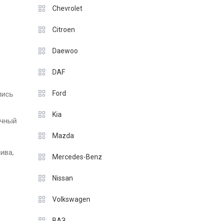
Chevrolet
Citroen
Daewoo
DAF
Ford
лись
Kia
ычный
Mazda
ива,
Mercedes-Benz
Nissan
Volkswagen
ВАЗ