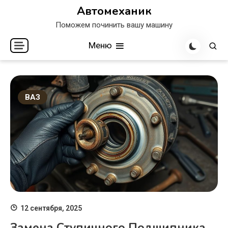
Перейти
Автомеханик
к
Поможем починить вашу машину
содержимому
Меню
ВАЗ
12 сентября, 2025
Замена Ступичного Подшипника