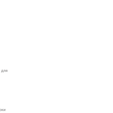
 для
рки