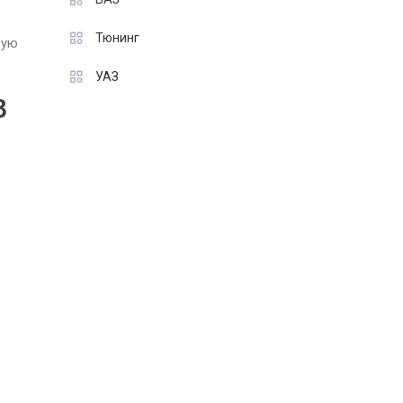
Тюнинг
рую
УАЗ
8