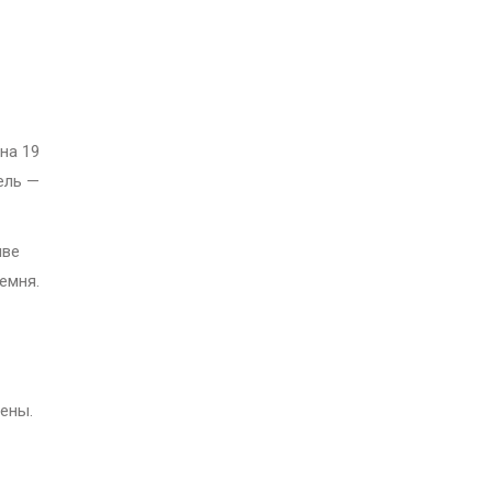
на 19
ель —
иве
емня.
ены.