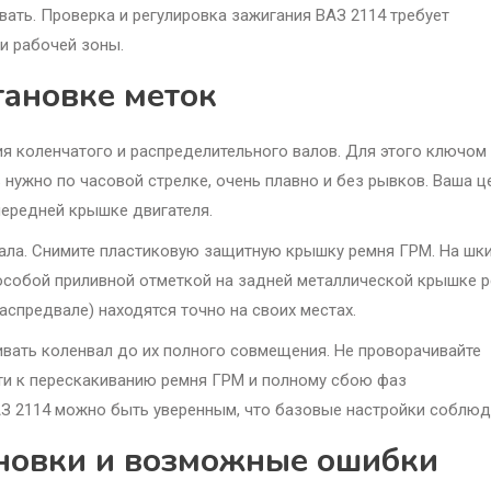
вать. Проверка и регулировка зажигания ВАЗ 2114 требует
и рабочей зоны.
тановке меток
 коленчатого и распределительного валов. Для этого ключом 
 нужно по часовой стрелке, очень плавно и без рывков. Ваша ц
передней крышке двигателя.
ала. Снимите пластиковую защитную крышку ремня ГРМ. На шк
 особой приливной отметкой на задней металлической крышке р
аспредвале) находятся точно на своих местах.
ивать коленвал до их полного совмещения. Не проворачивайте
сти к перескакиванию ремня ГРМ и полному сбою фаз
АЗ 2114 можно быть уверенным, что базовые настройки соблюд
ановки и возможные ошибки