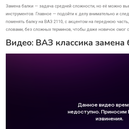
Замена балки — задача средней сложности, но её можно в
инструментов. Главное — подойти к делу внимательно и след
поменять балку на ВАЗ 2110, с акцентом на переднюю часть
словами, без сложных терминов, чтобы даже новичок смог с
Видео: ВАЗ классика замена 