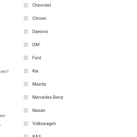
Chevrolet
Citroen
Daewoo
DAF
Ford
вают
Kia
Mazda
Mercedes-Benz
Nissan
кже
,
Volkswagen
ВАЗ