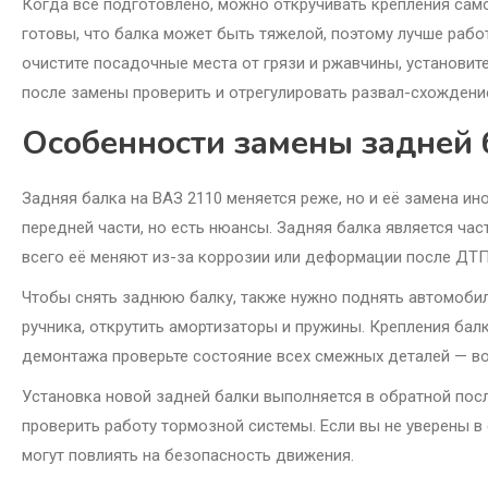
Когда всё подготовлено, можно откручивать крепления само
готовы, что балка может быть тяжелой, поэтому лучше раб
очистите посадочные места от грязи и ржавчины, установите
после замены проверить и отрегулировать развал-схождени
Особенности замены задней 
Задняя балка на ВАЗ 2110 меняется реже, но и её замена ин
передней части, но есть нюансы. Задняя балка является ча
всего её меняют из-за коррозии или деформации после ДТП
Чтобы снять заднюю балку, также нужно поднять автомобиль
ручника, открутить амортизаторы и пружины. Крепления бал
демонтажа проверьте состояние всех смежных деталей — во
Установка новой задней балки выполняется в обратной пос
проверить работу тормозной системы. Если вы не уверены в 
могут повлиять на безопасность движения.