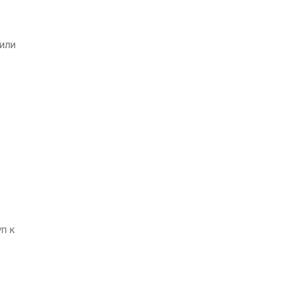
 или
п к