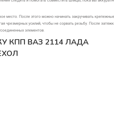
ения следить и помогать совместить шлицы, пока вы аккуратн
свое место. После этого можно начинать закручивать крепежны
агая чрезмерных усилий, чтобы не сорвать резьбу. После затяжк
тсоединенных элементов.
КУ КПП ВАЗ 2114 ЛАДА
ЕХОЛ