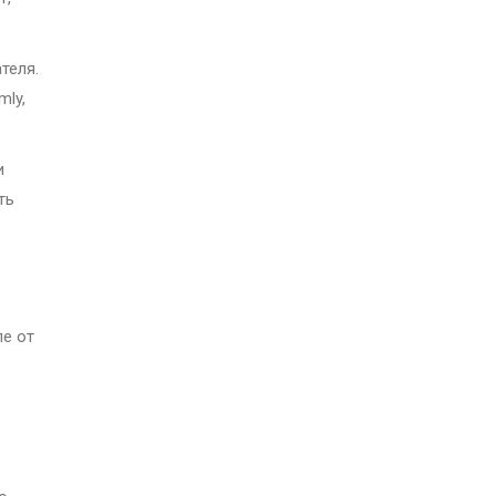
теля.
mly,
и
ть
ле от