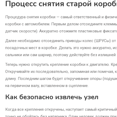
Процесс снятия старой коро
Процедура снятия коробки — самый ответственный и физиче
коробки с автомобилем. Первым делом отсоедините клеммы 
датчик скорости). Аккуратно отожмите пластиковые фиксато
Далее необходимо отсоединить приводы колес (ШРУСы) от к
посадочных мест в коробке. Делать это нужно аккуратно, и
сальники или сам шарнир, поэтому действуйте без излишней 
Теперь нужно открутить крепление коробки к двигателю. Кр
Откручивайте их последовательно, запоминая или помечая, к
длину. Последним шагом будет откручивание опоры (подушк
на первичном валу, вставленном в сцепление.
Как безопасно извлечь узел
Когда все крепления откручены, наступает самый критичны
точно не обойтись без напарника. Один человек должен при