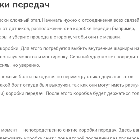
бки передач
ски сложный этап. Начинать нужно с отсоединения всех связе
от датчиков, расположенных на коробке передач (например,
ры и уберите провода в сторону, чтобы они не мешали.
оробки. Для этого потребуется выбить внутренние шарниры и
спользуя молоток и монтировку. Сильный удар может повредит
силы, но уверенно.
епежные болты находятся по периметру стыка двух агрегатов.
акой болт откуда был выкручен, так как они могут иметь разну
и) коробки передач. После этого коробка будет держаться то
й момент — непосредственно снятие коробки передач. Здесь ва
держивать коробку снизу, пока второй последний раз проверяе