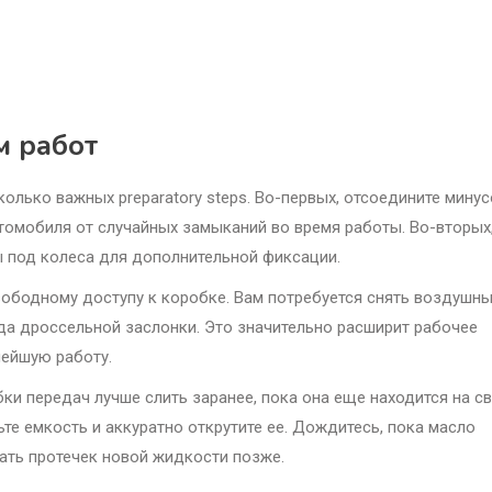
м работ
колько важных preparatory steps. Во-первых, отсоедините мину
томобиля от случайных замыканий во время работы. Во-вторых
ы под колеса для дополнительной фиксации.
бодному доступу к коробке. Вам потребуется снять воздушн
ода дроссельной заслонки. Это значительно расширит рабочее
нейшую работу.
ки передач лучше слить заранее, пока она еще находится на с
ьте емкость и аккуратно открутите ее. Дождитесь, пока масло
жать протечек новой жидкости позже.