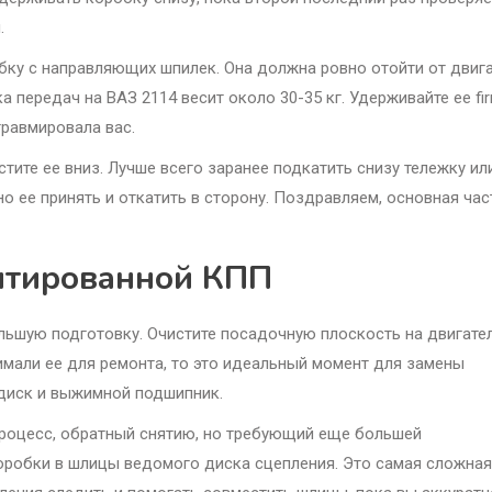
.
обку с направляющих шпилек. Она должна ровно отойти от двига
 передач на ВАЗ 2114 весит около 30-35 кг. Удерживайте ее fir
травмировала вас.
стите ее вниз. Лучше всего заранее подкатить снизу тележку ил
 ее принять и откатить в сторону. Поздравляем, основная час
онтированной КПП
льшую подготовку. Очистите посадочную плоскость на двигате
снимали ее для ремонта, то это идеальный момент для замены
 диск и выжимной подшипник.
процесс, обратный снятию, но требующий еще большей
оробки в шлицы ведомого диска сцепления. Это самая сложная