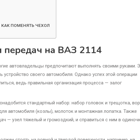
. КАК ПОМЕНЯТЬ ЧЕХОЛ
и передач на ВАЗ 2114
огие автовладельцы предпочитают выполнять своими руками. 
ть устройство своего автомобиля. Однако успех этой операции
питься, ведь правильная организация процесса — залог
надобится стандартный набор: набор головок и трещотка, вор
для автомобиля (козлы), молоток и монтажная лопатка. Также
ач — узел тяжелый и громоздкий, и справиться с ним в одиноч
лжен стоять на ровной и твердой поверхности, например, на