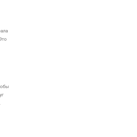
вала
Это
тобы
уг
.