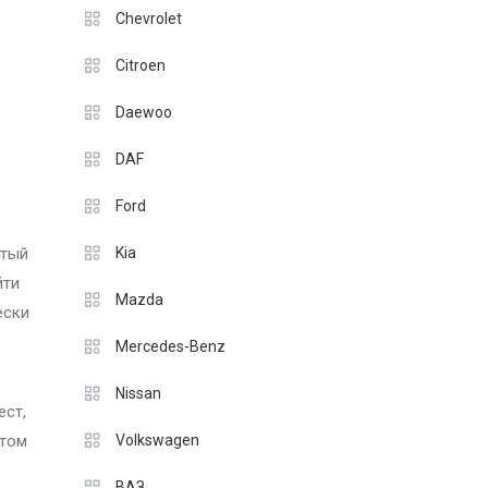
Chevrolet
Citroen
Daewoo
DAF
Ford
атый
Kia
йти
Mazda
ески
Mercedes-Benz
Nissan
ест,
нтом
Volkswagen
ВАЗ