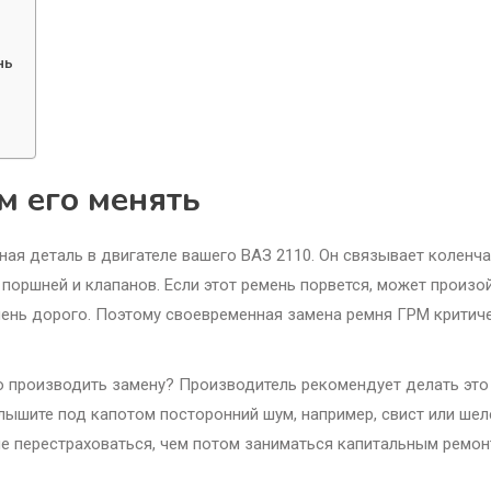
нь
м его менять
ная деталь в двигателе вашего ВАЗ 2110. Он связывает коленч
поршней и клапанов. Если этот ремень порвется, может произо
чень дорого. Поэтому своевременная замена ремня ГРМ критич
о производить замену? Производитель рекомендует делать это
ышите под капотом посторонний шум, например, свист или шел
ше перестраховаться, чем потом заниматься капитальным ремо