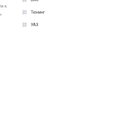
ти к
Тюнинг
ь
УАЗ