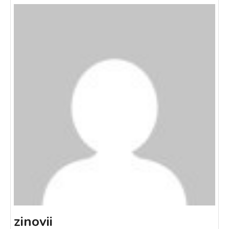
zinovii