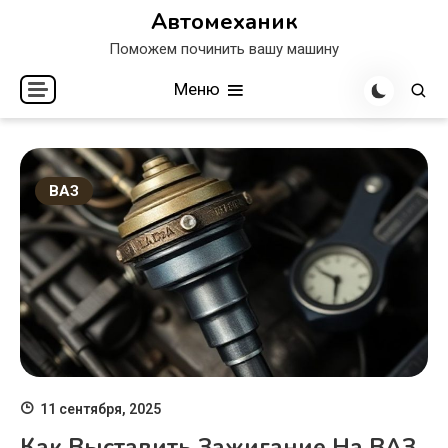
Перейти
Автомеханик
к
Поможем починить вашу машину
содержимому
Меню
ВАЗ
11 сентября, 2025
Как Выставить Зажигание На ВАЗ