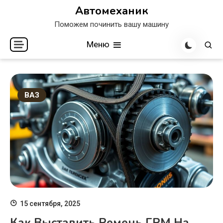
Перейти
Автомеханик
к
Поможем починить вашу машину
содержимому
Меню
ВАЗ
15 сентября, 2025
Как Выставить Ремень ГРМ На