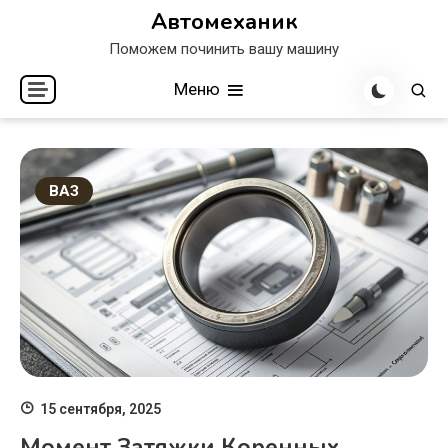
Перейти
Автомеханик
к
Поможем починить вашу машину
содержимому
Меню
ВАЗ
15 сентября, 2025
Момент Затяжки Коренных