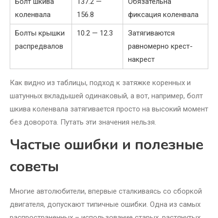
Болт шкива
137.2 —
Обязательна
коленвала
156.8
фиксация коленвала
Болты крышки
10.2 — 12.3
Затягиваются
распредвалов
равномерно крест-
накрест
Как видно из таблицы, подход к затяжке коренных и
шатунных вкладышей одинаковый, а вот, например, болт
шкива коленвала затягивается просто на высокий момент
без доворота. Путать эти значения нельзя.
Частые ошибки и полезные
советы
Многие автолюбители, впервые сталкиваясь со сборкой
двигателя, допускают типичные ошибки. Одна из самых
распространенных – использование старых, растянутых