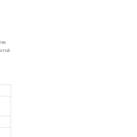
так
ботой