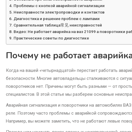
Проблемы с кнопкой аварийной сигнализации
Неисправности электропроводки и контактов
Диагностика и решение проблем с лампами
Сравнительная таблица常见 неисправностей
Видео: Не работает аварийка на ваз 21099 а поворотники р
Практические советы по диагностике
Почему не работает аварийк
Когда на вашей «четырнадцатой» перестает работать аварий
безопасности. Многие автовладельцы сталкиваются с ситуац
поворотников нет. Причины могут быть разными — от прост
специалистов. В этой статье мы разберем основные неисправ
Аварийная сигнализация и поворотники на автомобилях ВАЗ
реле. Поэтому часто проблемы с аварийкой сопровождаютс
Например, вы можете заметить, что не работают левые пово
Прежде чем начинать поиск сложных неисправностей, стоит