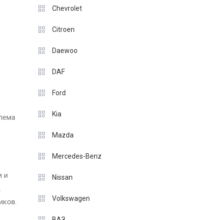
Chevrolet
Citroen
Daewoo
DAF
Ford
Kia
блема
Mazda
Mercedes-Benz
и и
Nissan
.
Volkswagen
иков.
ВАЗ