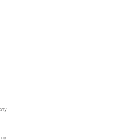
оту
 на