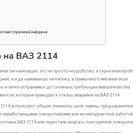
аботают,причина найдена
а на ВАЗ 2114
ная сигнализация, это не просто неудобство, а серьезная про
ией, когда нажимаешь на кнопку, а привычного мигания всех
ых и легко устранимых до сложных, требующих вмешательства
ности, которые приводят к отказу аварийки на ВАЗ 2114.
 2114 используют общие элементы цепи: лампы, предохранител
я неработающими поворотниками или их некорректной работой
ротники ВАЗ 2114 или перестали моргать повторители поворотн
 проверить самые очевидные вещи. Убедитесь, что кнопка