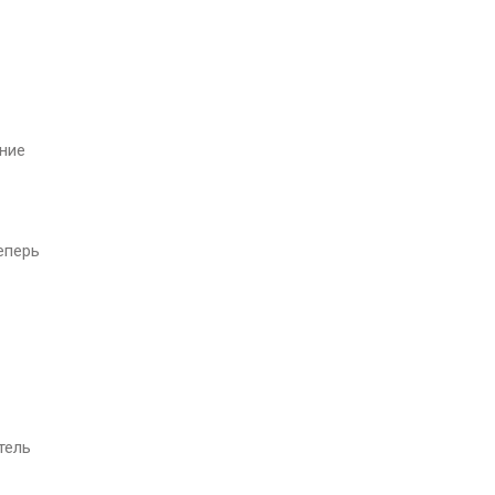
ание
еперь
тель