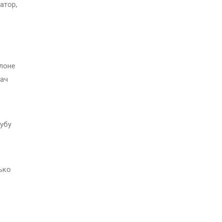
атор,
алоне
дач
рубу
ько