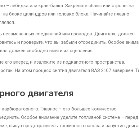
о – лебедка или кран-балка. Закрепите chains или стропы на
 на блоке цилиндров или головке блока. Начинайте плавно
плялся.
сь незамеченных соединений или проводов. Двигатель должен
овитесь и проверьте, что вы забыли отсоединить. Особое вним
 вал должен свободно выйти из сцепления.
е его вперед и извлеките из подкапотного пространства.
рстак. На этом процесс снятия двигателя ВАЗ 2107 завершен. Т
рного двигателя
т карбюраторного. Главное – это большее количество
оединить. Особое внимание уделите топливной системе – перед
ме, вынув предохранитель топливного насоса и запустив двига