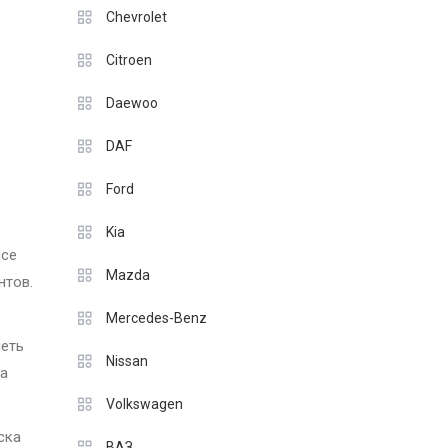
Chevrolet
Citroen
Daewoo
DAF
Ford
Kia
ссе
Mazda
нтов.
Mercedes-Benz
меть
Nissan
ва
Volkswagen
ска
ВАЗ