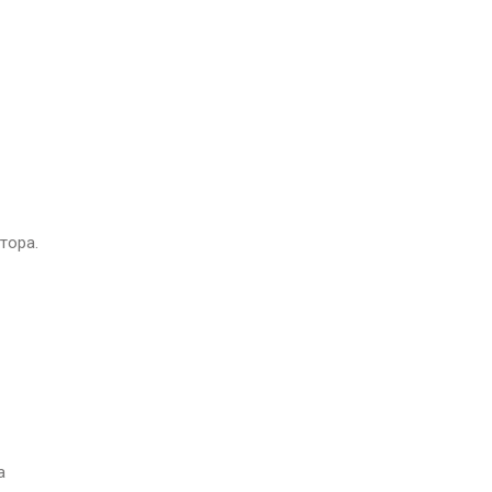
тора.
а