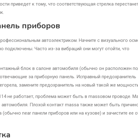
рости приведет к тому, что соответствующая стрелка перестане
к.
анель приборов
профессиональным автоэлектриком. Начните с визуального осм
о подключены. Часто из-за вибраций они могут отойти, что
онтажный блок в салоне автомобиля (обычно он расположен п
, отвечающие за приборную панель. Исправный предохранитель
егорела, замените предохранитель на новый такой же мощности
2114 не работает, проблема может быть в massовом проводе. M
м автомобиля. Плохой контакт massа также может быть причин
(обычно near панели приборов или на кузове) и зачистите ее о
тка