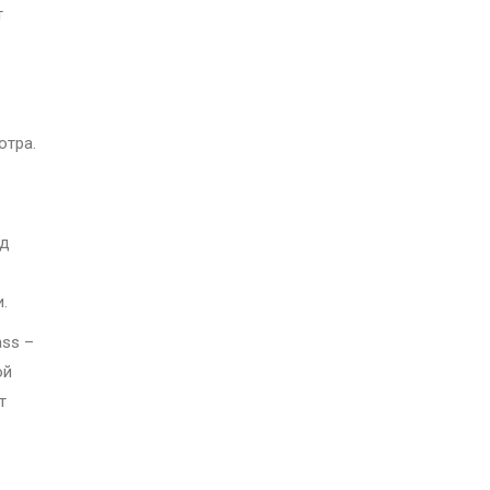
т
отра.
од
.
ass –
ой
т