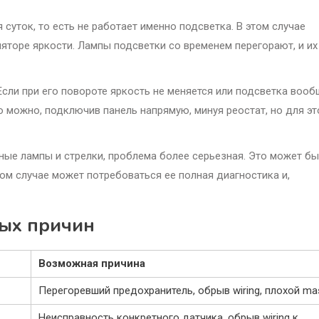
я суток, то есть не работает именно подсветка. В этом случае
ляторе яркости. Лампы подсветки со временем перегорают, и их
 Если при его повороте яркость не меняется или подсветка вооб
о можно, подключив панель напрямую, минуя реостат, но для эт
ьные лампы и стрелки, проблема более серьезная. Это может бы
том случае может потребоваться ее полная диагностика и,
ных причин
Возможная причина
Перегоревший предохранитель, обрыв wiring, плохой ma
Неисправность конкретного датчика, обрыв wiring к