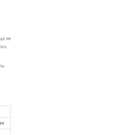
ще не
ого
ть
ss