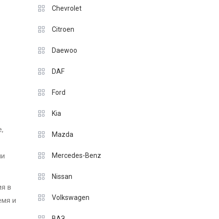
Chevrolet
Citroen
Daewoo
DAF
Ford
Kia
,
Mazda
ми
Mercedes-Benz
Nissan
ия в
Volkswagen
емя и
ВАЗ