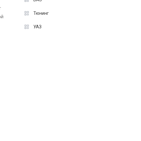
т
Тюнинг
ой
УАЗ