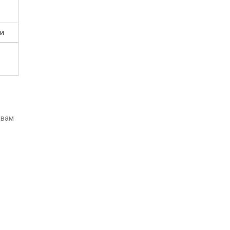
ти
 вам