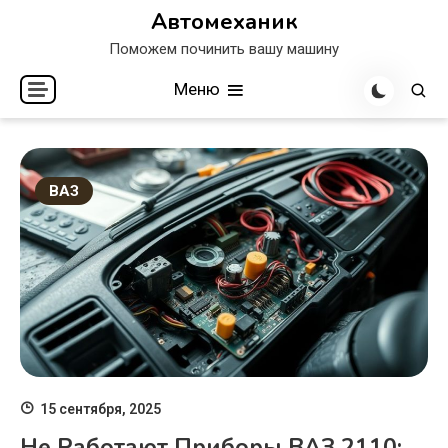
Перейти
Автомеханик
к
Поможем починить вашу машину
содержимому
Меню
ВАЗ
15 сентября, 2025
Не Работают Приборы ВАЗ 2110: