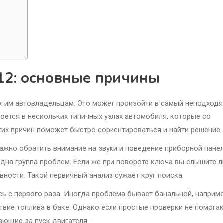
12: основные причины
ногим автовладельцам. Это может произойти в самый неподход
оется в нескольких типичных узлах автомобиля, которые со
тих причин поможет быстро сориентироваться и найти решение.
важно обратить внимание на звуки и поведение приборной панел
о одна группа проблем. Если же при повороте ключа вы слышите 
вности. Такой первичный анализ сужает круг поиска.
сь с первого раза. Иногда проблема бывает банальной, наприме
твие топлива в баке. Однако если простые проверки не помогаю
ающие за пуск двигателя.