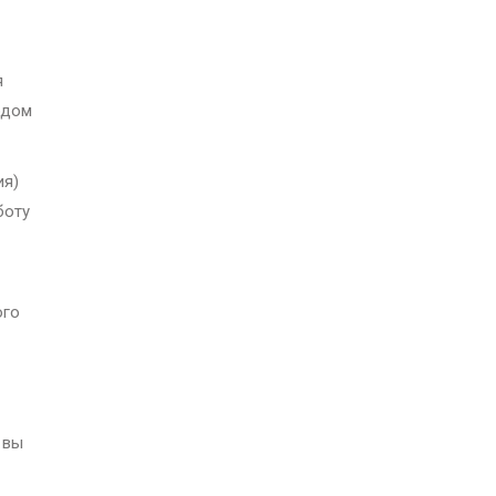
я
одом
ия)
боту
ого
 вы