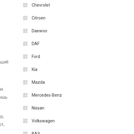
Chevrolet
Citroen
Daewoo
DAF
Ford
ящий
Kia
Mazda
и.
Mercedes-Benz
лишь
Nissan
р,
Volkswagen
т,
ВАЗ