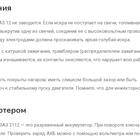
ния
З 12 не заводится. Если искра не поступает на свечи, топливна
 выкрутив одну из свечей, соединив ее с высоковольтным пров
жду электродами должна проскакивать яркая голубая искра.
 с катушкой зажигания, трамблером (распределителем зажиган
 изнашиваются, их контакты окисляются, что нарушает всю ра
быть покрыты нагаром, иметь слишком большой зазор или быть
юч к стабильному пуску двигателя. Помните, что для инжекторн
ртером
 ВАЗ 2112 — это разряженный аккумулятор. При повороте ключа
еле. Проверить заряд АКБ можно с помощью вольтметра или по