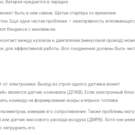
ло, батарея нуждается в зарядке.
а может быть в нем самом. Щетки стартера со временем
отки. Еще одна частая проблема — неисправность втягивающег
ment бендикса с маховиком.
 контакт между кузовом и двигателем (минусовой провод) мож
 ток для эффективной работы. Все соединения должны быть чи
т от электроники. Выход из строя одного датчика может
ей» является датчик коленвала (ДПКВ). Если электронный блок
давать команду на формирование искры и впрыск топлива.
льтиметром, измерив его сопротивление. Также проблемы могу
или датчик массового расхода воздуха (ДМРВ). Хотя они реж
 затруднить его.