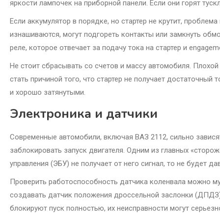
яркости лампочек на приборной панели. Если они горят туск
Если аккумулятор в порядке, но стартер не крутит, проблем
изнашиваются, могут подгореть контакты или замкнуть обм
реле, которое отвечает за подачу тока на стартер и engage
Не стоит сбрасывать со счетов и массу автомобиля. Плохой
стать причиной того, что стартер не получает достаточный
и хорошо затянутыми.
Электроника и датчики
Современные автомобили, включая ВАЗ 2112, сильно завися
заблокировать запуск двигателя. Одним из главных «сторож
управления (ЭБУ) не получает от него сигнал, то не будет 
Проверить работоспособность датчика коленвала можно му
создавать датчик положения дроссельной заслонки (ДПДЗ) 
блокируют пуск полностью, их неисправности могут серьезно