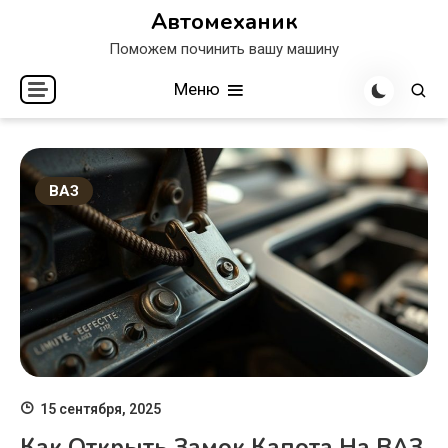
Перейти
Автомеханик
к
Поможем починить вашу машину
содержимому
Меню
ВАЗ
15 сентября, 2025
Как Открыть Замок Капота На ВАЗ