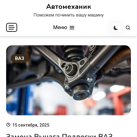
Перейти
Автомеханик
к
Поможем починить вашу машину
содержимому
Меню
ВАЗ
15 сентября, 2025
Замена Рычага Подвески ВАЗ