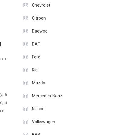
Chevrolet
Citroen
Daewoo
ы
DAF
Ford
роты
Kia
Mazda
у, а
Mercedes-Benz
я, и
Nissan
я в
Volkswagen
ВАЗ