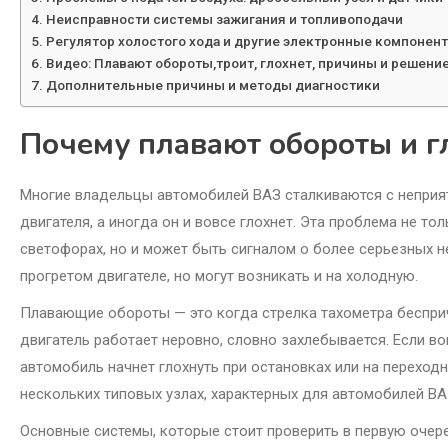
Неисправности системы зажигания и топливоподачи
Регулятор холостого хода и другие электронные компонен
Видео: Плавают обороты,троит, глохнет, причины и решени
Дополнительные причины и методы диагностики
Почему плавают обороты и г
Многие владельцы автомобилей ВАЗ сталкиваются с неприят
двигателя, а иногда он и вовсе глохнет. Эта проблема не т
светофорах, но и может быть сигналом о более серьезных 
прогретом двигателе, но могут возникать и на холодную.
Плавающие обороты — это когда стрелка тахометра беспричи
двигатель работает неровно, словно захлебывается. Если во
автомобиль начнет глохнуть при остановках или на переходн
нескольких типовых узлах, характерных для автомобилей ВА
Основные системы, которые стоит проверить в первую очере