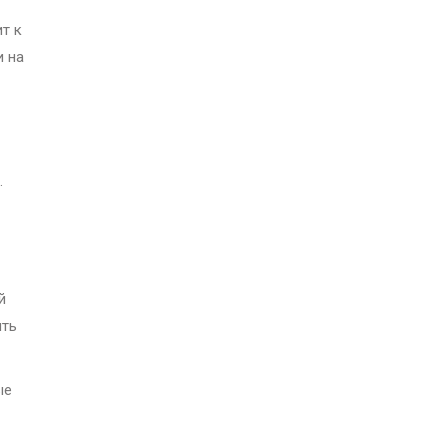
т к
и на
.
й
ыть
ые