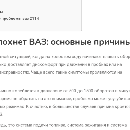
ты
е проблемы ваз 2114
лохнет ВАЗ: основные причин
ной ситуацией, когда на холостом ходу начинают плавать обо
олько доставляет дискомфорт при движении в пробках или на
неисправностях. Чаще всего такие симптомы проявляются на
нно колеблется в диапазоне от 500 до 1500 оборотов в минут
время не обратить на это внимание, проблема может усугубитьс
ых режимах. К счастью, в большинстве случаев причина кроетс
З.
дь, это система подачи топлива, система зажигания и система