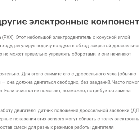
 другие электронные компонен
 (РХХ). Этот небольшой электродвигатель с конусной иглой
 ходу, регулируя подачу воздуха в обход закрытой дроссельно
ер не может правильно управлять оборотами, и они начинают
ятельно. Для этого снимите его с дроссельного узла (обычно
ы — она должна двигаться свободно, без заеданий. Часто помо
 Если очистка не помогает, возможно, потребуется замена
 работу двигателя: датчик положения дроссельной заслонки (Д
ные показания этих sensors могут сбивать с толку электронн
состав смеси для разных режимов работы двигателя.