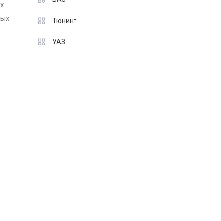
ях
мых
Тюнинг
УАЗ