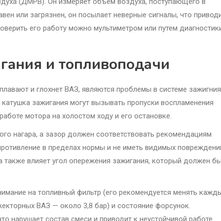
здуха (ДМРВ). Он измеряет объем воздуха, поступающего в
авен или загрязнен, он посылает неверные сигналы, что приводи
верить его работу можно мультиметром или путем диагностик
гания и топливоподачи
плавают и глохнет ВАЗ, являются проблемы в системе зажигния
 катушка зажигания могут вызывать пропуски воспламенения
работе мотора на холостом ходу и его остановке.
ного нагара, а зазор должен соответствовать рекомендациям
ротивление в пределах нормы и не иметь видимых повреждени
да также влияет угол опережения зажигания, который должен б
внимание на топливный фильтр (его рекомендуется менять кажд
жекторных ВАЗ — около 3,8 бар) и состояние форсунок.
то нарушает состав смеси и приводит к неустойчивой работе