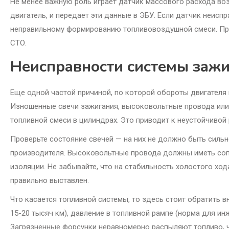
Не менее важную роль играет датчик массового расхода во
двигатель, и передает эти данные в ЭБУ. Если датчик неиспр
неправильному формированию топливовоздушной смеси. Про
СТО.
Неисправности системы зажи
Еще одной частой причиной, по которой обороты двигателя 
Изношенные свечи зажигания, высоковольтные провода или
топливной смеси в цилиндрах. Это приводит к неустойчивой 
Проверьте состояние свечей — на них не должно быть силь
производителя. Высоковольтные провода должны иметь соп
изоляции. Не забывайте, что на стабильность холостого хо
правильно выставлен.
Что касается топливной системы, то здесь стоит обратить 
15-20 тысяч км), давление в топливной рампе (норма для ин
Загрязненные форсунки неравномерно распыляют топливо, ч