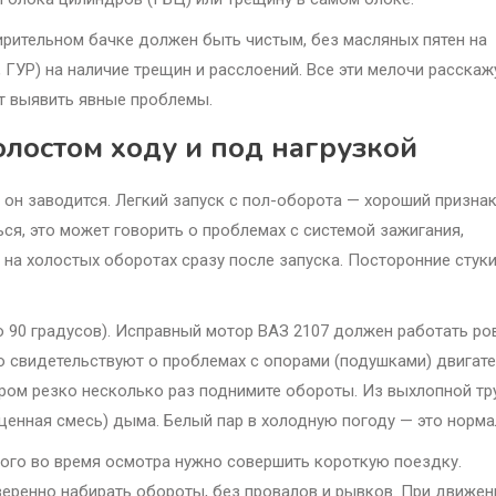
ирительном бачке должен быть чистым, без масляных пятен на
 ГУР) на наличие трещин и расслоений. Все эти мелочи расскаж
т выявить явные проблемы.
олостом ходу и под нагрузкой
к он заводится. Легкий запуск с пол-оборота — хороший признак
ся, это может говорить о проблемах с системой зажигания,
на холостых оборотах сразу после запуска. Посторонние стуки
 90 градусов). Исправный мотор ВАЗ 2107 должен работать ро
о свидетельствуют о проблемах с опорами (подушками) двигат
ором резко несколько раз поднимите обороты. Из выхлопной т
щенная смесь) дыма. Белый пар в холодную погоду — это норма
того во время осмотра нужно совершить короткую поездку.
веренно набирать обороты, без провалов и рывков. При движен