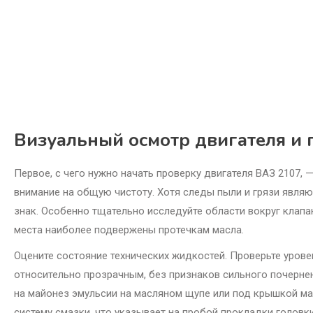
Визуальный осмотр двигателя и 
Первое, с чего нужно начать проверку двигателя ВАЗ 2107, 
внимание на общую чистоту. Хотя следы пыли и грязи явля
знак. Особенно тщательно исследуйте области вокруг клапа
места наиболее подвержены протечкам масла.
Оцените состояние технических жидкостей. Проверьте уров
относительно прозрачным, без признаков сильного почернен
на майонез эмульсии на масляном щупе или под крышкой м
систему смазки, что указывает на пробой прокладки головк