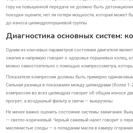
гору на повышенной передаче не должно быть детонационных
поездки оцените, нет ли потери мощности, которая может 
до износа цилиндропоршневой группы.
Диагностика основных систем: к
Одним из ключевых параметров состояния двигателя являет
сжатия и напрямую говорит о здоровье поршневых колец, к
можно самостоятельно с помощью компрессометра, который
Показатели компрессии должны быть примерно одинаковыми 
Сильная разница в показаниях между цилиндрами (более 1-2
компрессия во всех цилиндрах говорит об общем износе дви
прогрет, а воздушный фильтр и свечи — выкручены.
Не менее важно оценить состояние системы зажигания. Выкр
— светло-коричневый. Черный сажевый налет говорит о пер
маслянистые следы — о попадании масла в камеру сгорания.