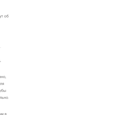
ут об
.
,
вно,
еля
рубы
льно.
ии в