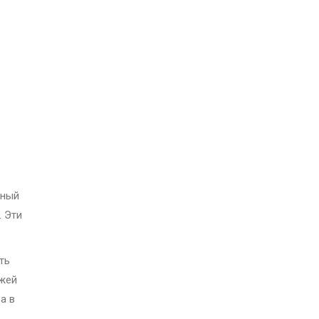
жный
. Эти
ть
ожей
а в