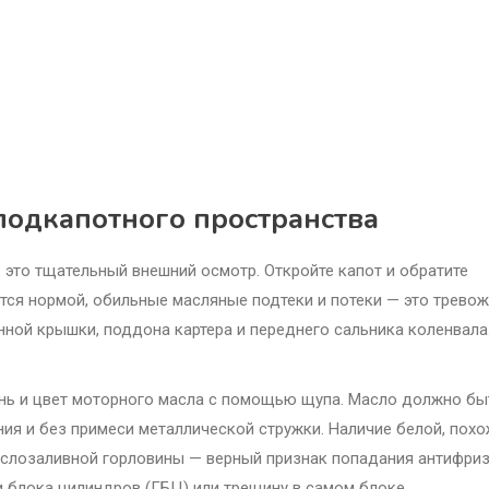
подкапотного пространства
— это тщательный внешний осмотр. Откройте капот и обратите
ются нормой, обильные масляные подтеки и потеки — это трево
нной крышки, поддона картера и переднего сальника коленвала
ень и цвет моторного масла с помощью щупа. Масло должно бы
ия и без примеси металлической стружки. Наличие белой, пох
аслозаливной горловины — верный признак попадания антифриз
и блока цилиндров (ГБЦ) или трещину в самом блоке.