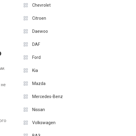
Chevrolet
Citroen
Daewoo
DAF
о
Ford
ми.
Kia
Mazda
 не
Mercedes-Benz
Nissan
ого
Volkswagen
ВАЗ