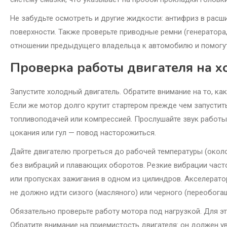
Не забудьте осмотреть и другие жидкости: антифриз в расш
поверхности. Также проверьте приводные ремни (генератора,
отношении предыдущего владельца к автомобилю и помогу
Проверка работы двигателя на х
Запустите холодный двигатель. Обратите внимание на то, ка
Если же мотор долго крутит стартером прежде чем запустить
топливоподачей или компрессией. Прослушайте звук работы 
цокания или гул — повод насторожиться.
Дайте двигателю прогреться до рабочей температуры (около
без вибраций и плавающих оборотов. Резкие вибрации част
или пропусках зажигания в одном из цилиндров. Акселерат
не должно идти сизого (масляного) или черного (переобога
Обязательно проверьте работу мотора под нагрузкой. Для э
Обратите внимание на приемистость двигателя: он должен у