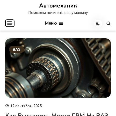
Перейти
Автомеханик
к
Поможем починить вашу машину
содержимому
Меню
ВАЗ
12 сентября, 2025
Как Выставить Метки ГРМ На ВАЗ