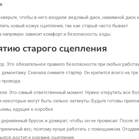
я.
оверьте, чтобы в него входили: ведомый диск, нажимной диск 
пить новый кожух сцепления, так как старый часто бывает
ла напрямую зависит комфорт и безопасность езды.
ятию старого сцепления
тор. Это обязательное правило безопасности при любых работах
демонтажу. Сначала снимите стартер. Он крепится всего на три
в провода.
ля. Это самый ответственный момент. Нужно открутить все бо
и некоторые могут быть сильно затянуты. Будьте готовы прило
зъемы, идущие к коробке.
 деревянный брусок и домкрат, чтобы он не провисал. После э
 приличный вес, поэтому лучше работать с помощником. Отодви
рылся доступ к корзине сцепления.