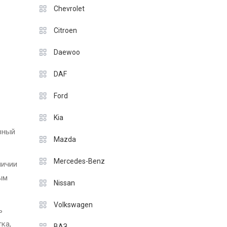
Chevrolet
Citroen
Daewoo
DAF
Ford
Kia
вный
Mazda
Mercedes-Benz
личии
ым
Nissan
Volkswagen
ь
ка,
ВАЗ