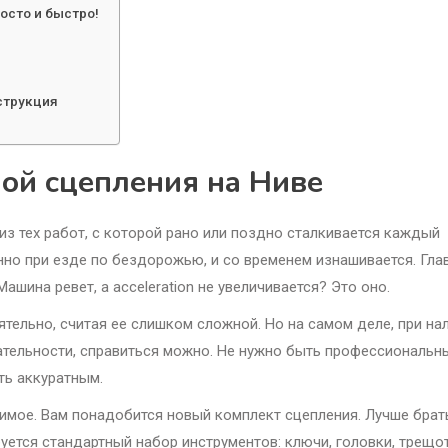
осто и быстро!
нструкция
ной сцепления на Ниве
из тех работ, с которой рано или поздно сталкивается каждый
нно при езде по бездорожью, и со временем изнашивается. Гла
ашина ревет, а acceleration не увеличивается? Это оно.
ятельно, считая ее слишком сложной. Но на самом деле, при на
ательности, справиться можно. Не нужно быть профессиональн
ть аккуратным.
имое. Вам понадобится новый комплект сцепления. Лучше брат
уется стандартный набор инструментов: ключи, головки, трещот