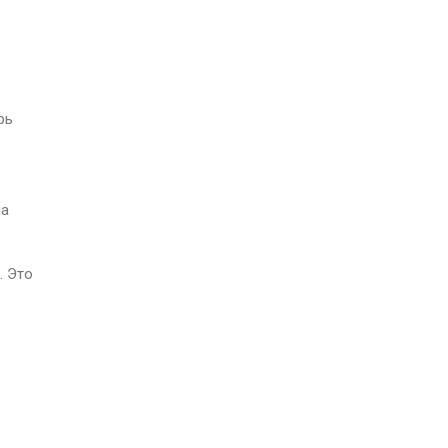
рь
на
. Это