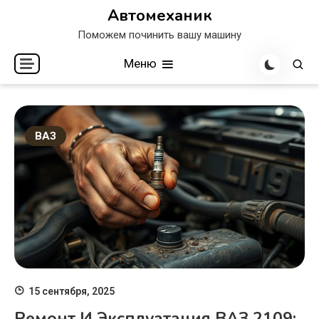
Перейти
Автомеханик
к
Поможем починить вашу машину
содержимому
Меню
ВАЗ
15 сентября, 2025
Ремонт И Эксплуатация ВАЗ 2109: