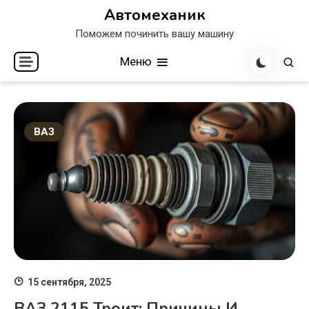
Перейти
Автомеханик
к
Поможем починить вашу машину
содержимому
Меню
ВАЗ
15 сентября, 2025
ВАЗ 2115 Троит: Причины И