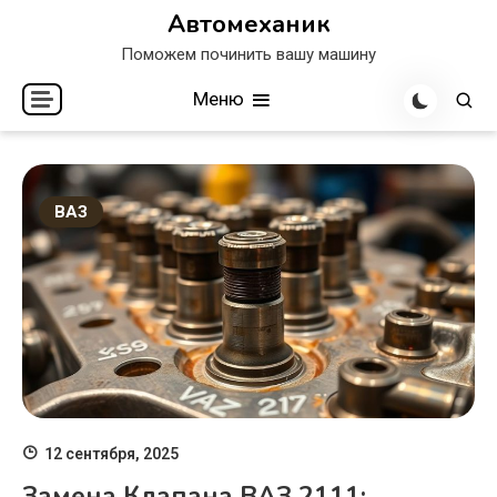
Перейти
Автомеханик
к
Поможем починить вашу машину
содержимому
Меню
ВАЗ
12 сентября, 2025
Замена Клапана ВАЗ 2111: