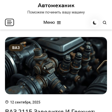
Перейти
Автомеханик
к
Поможем починить вашу машину
содержимому
Меню
ВАЗ
12 сентября, 2025
ВАЗ 2115 Заводится И Глохнет: