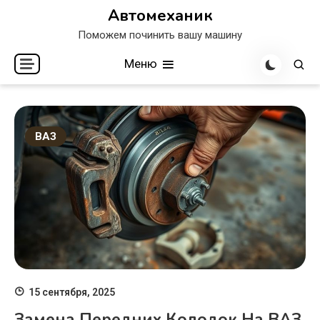
Перейти
Автомеханик
к
Поможем починить вашу машину
содержимому
Меню
ВАЗ
15 сентября, 2025
Замена Передних Колодок На ВАЗ