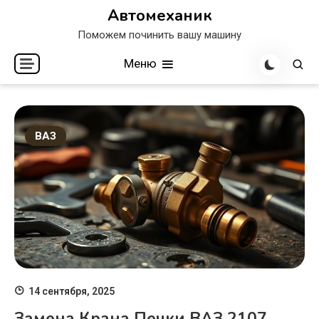
Перейти
Автомеханик
к
Поможем починить вашу машину
содержимому
Меню
ВАЗ
14 сентября, 2025
Замена Крана Печки ВАЗ 2107