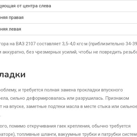
ующая от центра слева
няя правая
няя левая
а на ВАЗ 2107 составляет 3,5-4,0 кгс·м (приблизительно 34-39 
и аккуратно, без чрезмерных усилий, чтобы не повредить резь
кладки
роблему, и требуется полная замена прокладки впускного
рела, сильно деформировалась или разрушилась. Признаком
на впуске, заметные подтеки масла в месте стыка или сильно
.
ого, помимо откручивания гаек крепления, обычно требуется
аторе), топливные шланги, вакуумные трубки и патрубки систе