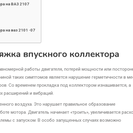
ра на ВАЗ 2107
а на ваз 2101 -07
яжка впускного коллектора
авномерной работы двигателя, потерей мощности или посторон
чиной таких симптомов является нарушение герметичности в ме
ров. Со временем прокладка под коллектором изнашивается, а
х расширений и вибраций.
енного воздуха. Это нарушает правильное образование
боте мотора. Двигатель начинает «троить», увеличивается расх
облемы с запуском. В особо запущенных случаях возможно