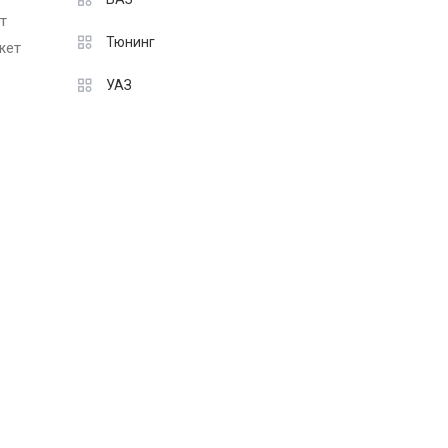
т
Тюнинг
жет
УАЗ