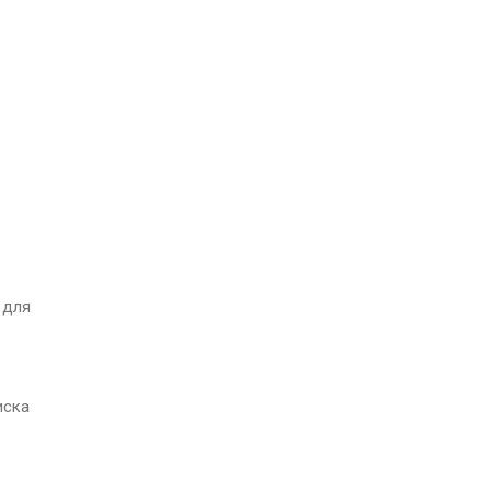
 для
иска