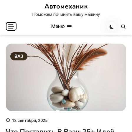
Перейти
Автомеханик
к
Поможем починить вашу машину
содержимому
Меню
ВАЗ
12 сентября, 2025
Что Поставить В Вазу: 25+ Идей