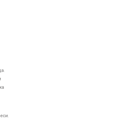
да.
и
ха
еси.