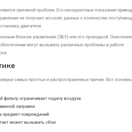
новится причиной проблем. Его некорректные показания привод
равления не получает accurate данных о количестве поступаю
становку двигателя.
ронным блоком управления (ЭБУ) или его проводкой. Окисление
 обеспечении могут вызывать различные проблемы в работе
ска.
тике
роверки самых простых и распространенных причин. Вот основн
й фильтр ограничивает подачу воздуха
заменой заправки
на предмет повреждений
нтакт может вызывать сбои