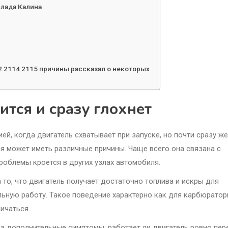
 лада Калина
2 2114 2115 причины рассказал о некоторых
тся и сразу глохнет
й, когда двигатель схватывает при запуске, но почти сразу же
я может иметь различные причины. Чаще всего она связана с
роблемы кроется в других узлах автомобиля.
 то, что двигатель получает достаточно топлива и искры для
льную работу. Такое поведение характерно как для карбюратор
ичаться.
на дополнительные симптомы: работает ли двигатель ровно пер