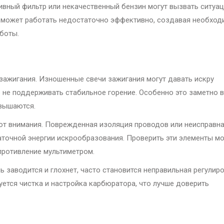
ливный фильтр или некачественный бензин могут вызвать ситуа
е может работать недостаточно эффективно, создавая необход
аботы.
 зажигания. Изношенные свечи зажигания могут давать искру
 не поддерживать стабильное горение. Особенно это заметно в
овышаются.
ют внимания. Поврежденная изоляция проводов или неисправн
таточной энергии искрообразования. Проверить эти элементы м
противление мультиметром.
 заводится и глохнет, часто становится неправильная регулир
уется чистка и настройка карбюратора, что лучше доверить