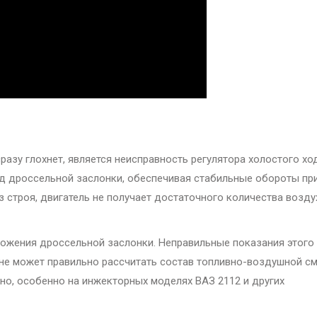
разу глохнет, является неисправность регулятора холостого хо
од дроссельной заслонки, обеспечивая стабильные обороты пр
из строя, двигатель не получает достаточного количества возду
ложения дроссельной заслонки. Неправильные показания этого
 не может правильно рассчитать состав топливно-воздушной см
нно, особенно на инжекторных моделях ВАЗ 2112 и других