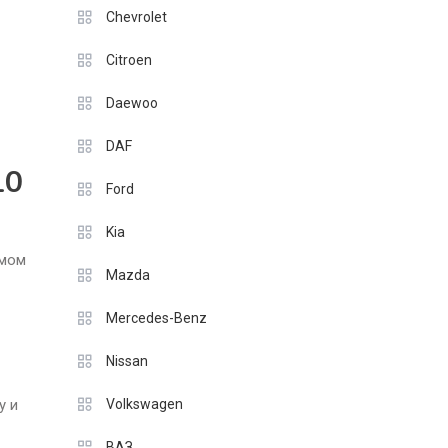
Chevrolet
Citroen
Daewoo
DAF
10
Ford
Kia
амом
Mazda
Mercedes-Benz
Nissan
у и
Volkswagen
ВАЗ