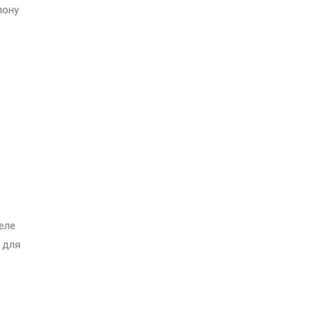
лону
еле
 для