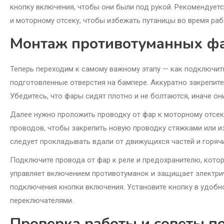
кнопку включения, чтобы они были под рукой. Рекомендует
и моторному отсеку, чтобы избежать путаницы во время раб
Монтаж противотуманных ф
Теперь переходим к самому важному этапу — как подключить
подготовленные отверстия на бампере. Аккуратно закрепите
Убедитесь, что фары сидят плотно и не болтаются, иначе он
Далее нужно проложить проводку от фар к моторному отсек
проводов, чтобы закрепить новую проводку стяжками или из
следует прокладывать вдали от движущихся частей и горячих
Подключите провода от фар к реле и предохранителю, кото
управляет включением противотуманок и защищает электрич
подключения кнопки включения. Установите кнопку в удобно
переключателями.
Проверка работы и советы п