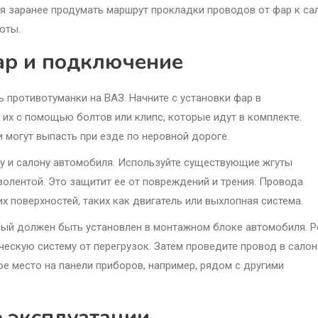
ся заранее продумать маршрут прокладки проводов от фар к са
оты.
ар и подключение
 противотуманки на ВАЗ. Начните с установки фар в
 их с помощью болтов или клипс, которые идут в комплекте.
и могут выпасть при езде по неровной дороге.
у и салону автомобиля. Используйте существующие жгуты
олентой. Это защитит ее от повреждений и трения. Провода
 поверхностей, таких как двигатель или выхлопная система.
рый должен быть установлен в монтажном блоке автомобиля. Р
ескую систему от перегрузок. Затем проведите провод в салон
е место на панели приборов, например, рядом с другими
о эксплуатации