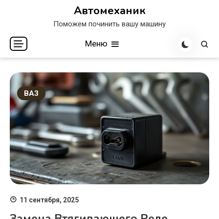
Перейти
Автомеханик
к
Поможем починить вашу машину
содержимому
Меню
ВАЗ
11 сентября, 2025
Замена Втягивающего Реле