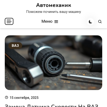
Перейти
Автомеханик
к
Поможем починить вашу машину
содержимому
Меню
ВАЗ
15 сентября, 2025
Замена Датчика Скорости На ВАЗ