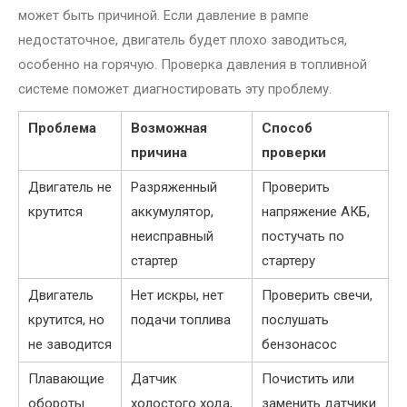
может быть причиной. Если давление в рампе
недостаточное, двигатель будет плохо заводиться,
особенно на горячую. Проверка давления в топливной
системе поможет диагностировать эту проблему.
Проблема
Возможная
Способ
причина
проверки
Двигатель не
Разряженный
Проверить
крутится
аккумулятор,
напряжение АКБ,
неисправный
постучать по
стартер
стартеру
Двигатель
Нет искры, нет
Проверить свечи,
крутится, но
подачи топлива
послушать
не заводится
бензонасос
Плавающие
Датчик
Почистить или
обороты
холостого хода,
заменить датчики