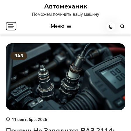
Перейти
Автомеханик
к
Поможем починить вашу машину
содержимому
Меню
ВАЗ
11 сентября, 2025
Почему Не Заводится ВАЗ 2114: