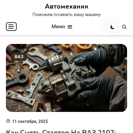
Перейти
Автомеханик
к
Поможем починить вашу машину
содержимому
Меню
ВАЗ
11 сентября, 2025
Как Снять Стартер На ВАЗ 2107: