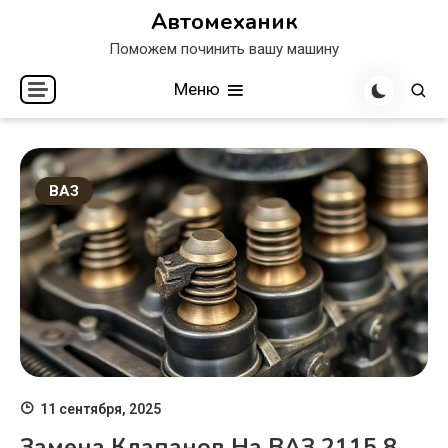
Перейти
Автомеханик
к
Поможем починить вашу машину
содержимому
Меню
ВАЗ
11 сентября, 2025
Замена Клапанов На ВАЗ 2115 8