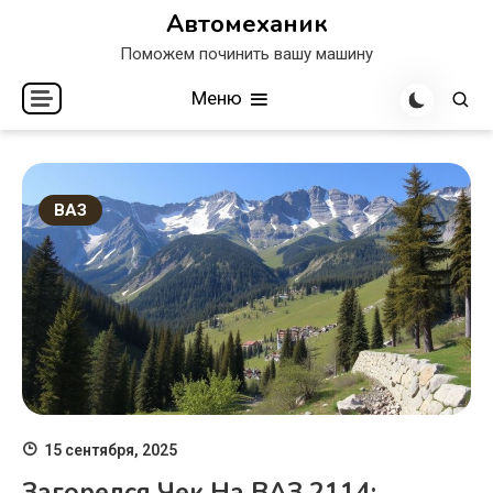
Перейти
Автомеханик
к
Поможем починить вашу машину
содержимому
Меню
ВАЗ
15 сентября, 2025
Загорелся Чек На ВАЗ 2114: