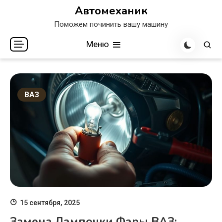
Перейти
Автомеханик
к
Поможем починить вашу машину
содержимому
Меню
ВАЗ
15 сентября, 2025
Замена Лампочки Фары ВАЗ: